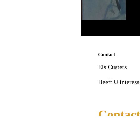
Contact
Els Custers
Heeft U interess
Contac
Het zou heel leuk zi