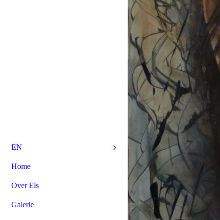
EN
Home
Over Els
Galerie