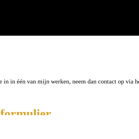
e in in één van mijn werken, neem dan contact op via h
tformulier
jn een reactie van U te mogen ontvangen.